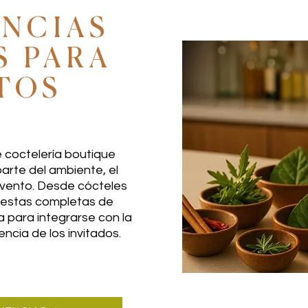
ENCIAS
S PARA
TOS
 coctelería boutique
rte del ambiente, el
vento. Desde cócteles
uestas completas de
a para integrarse con la
ncia de los invitados.