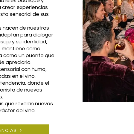
oteles boutique y
 crear experiencias
sta sensorial de sus
s nacen de nuestras
 adaptan para dialogar
isaje y su identidad,
se mantiene como
túa como un puente que
e apreciarlo.
sensorial con humo,
das en el vino.
 tendencia, donde el
gonista de nuevas
s.
as que revelan nuevas
ácter del vino.
ENCIAS