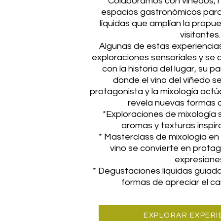
Colaboramos con viñedos, h
espacios gastronómicos para
líquidas que amplían la propue
visitantes.
Algunas de estas experiencia
exploraciones sensoriales y se
con la historia del lugar, su pa
donde el vino del viñedo 
protagonista y la mixología ac
revela nuevas formas d
*Exploraciones de mixología 
aromas y texturas inspira
* Masterclass de mixología en
vino se convierte en prota
expresione
* Degustaciones líquidas guiad
formas de apreciar el car
EXPLORAR EXPERI