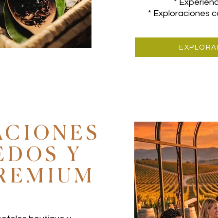
* Experienc
* Exploraciones c
EXPLORA
ACIONES
EDOS Y
PREMIUM