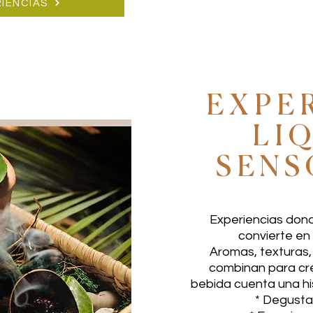
IENCIAS
EXPE
LI
SENS
Experiencias dond
convierte en 
Aromas, texturas, 
combinan para c
bebida cuenta una his
* Degusta