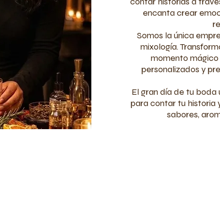
contar historias a travé
encanta crear emoci
r
Somos la única empres
mixología. Transfor
momento mágico e
personalizados y pr
El gran día de tu boda 
para contar tu historia
sabores, arom