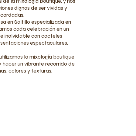
s de la mixología boutique, y nos
ones dignas de ser vividas y
ecordadas.
a en Saltillo especializada en
mamos cada celebración en un
 inolvidable con cocteles
esentaciones espectaculares.
utilizamos la mixología boutique
 y hacer un vibrante recorrido de
as, colores y texturas.